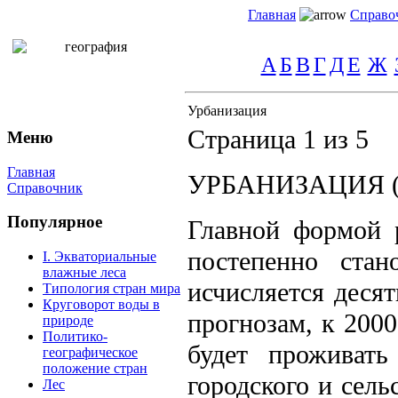
Главная
Справо
А
Б
В
Г
Д
Е
Ж
Урбанизация
Страница 1 из 5
Меню
Главная
УРБАНИЗАЦИЯ (от 
Справочник
Популярное
Главной формой 
постепенно стан
I. Экваториальные
влажные леса
исчисляется деся
Типология стран мира
Круговорот воды в
прогнозам, к 200
природе
Политико-
будет проживать
географическое
положение стран
городского и сель
Лес