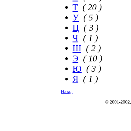
Т
( 20 )
У
( 5 )
Ц
( 3 )
Ч
( 1 )
Ш
( 2 )
Э
( 10 )
Ю
( 3 )
Я
( 1 )
Назад
© 2001-2002, r