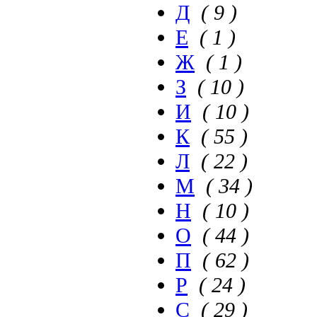
Д
( 9 )
Е
( 1 )
Ж
( 1 )
З
( 10 )
И
( 10 )
К
( 55 )
Л
( 22 )
М
( 34 )
Н
( 10 )
О
( 44 )
П
( 62 )
Р
( 24 )
С
( 29 )