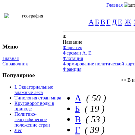
Главная
А
Б
В
Г
Д
Е
Ж
Ф
Название
Меню
Фарватер
Ферсман А. Е.
Главная
Флотация
Справочник
Формирование политической карт
Франция
Популярное
<< В н
I. Экваториальные
влажные леса
А
( 50 )
Типология стран мира
Круговорот воды в
Б
( 19 )
природе
Политико-
В
( 53 )
географическое
положение стран
Г
( 39 )
Лес