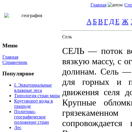
Главная
Спр
А
Б
В
Г
Д
Е
Ж
Сель
Меню
СЕЛЬ — поток во
Главная
вязкую массу, с 
Справочник
долинам. Сель — 
Популярное
для горных и п
I. Экваториальные
движения селя до
влажные леса
Типология стран мира
Крупные облом
Круговорот воды в
природе
грязекаменно
Политико-
географическое
сопровождается 
положение стран
Лес