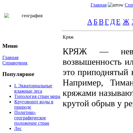
Главная
Спр
А
Б
В
Г
Д
Е
Ж
Кряж
Меню
КРЯЖ — невысо
Главная
возвышенность ил
Справочник
это приподнятый 
Популярное
Например, Тима
I. Экваториальные
кряжами называют
влажные леса
Типология стран мира
крутой обрыв у ре
Круговорот воды в
природе
Политико-
географическое
положение стран
Лес