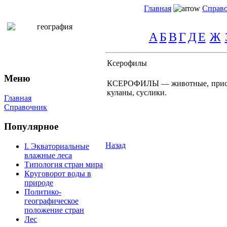
Главная
Справ
А
Б
В
Г
Д
Е
Ж
Ксерофилы
Меню
КСЕРОФИЛЫ — животные, приспосо
куланы, суслики.
Главная
Справочник
Популярное
Назад
I. Экваториальные
влажные леса
Типология стран мира
Круговорот воды в
природе
Политико-
географическое
положение стран
Лес