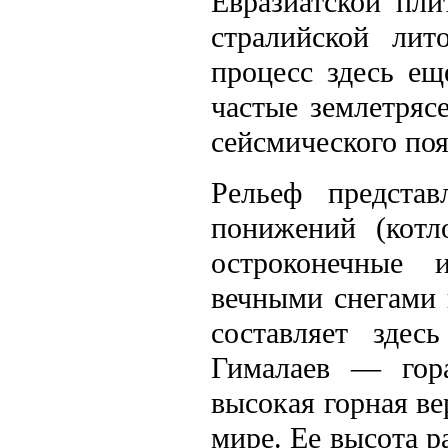
Евразиатской пл
стралийской лит
процесс здесь ещ
частые землетряс
сейсмического поя
Рельеф предста
понижений (котл
остроконечные 
вечными снегами
составляет здес
Гималаев — гора
высокая горная ве
мире. Ее высота р