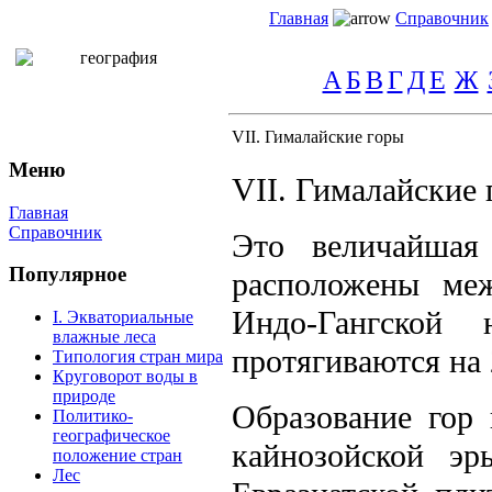
Главная
Справочник
А
Б
В
Г
Д
Е
Ж
VII. Гималайские горы
Меню
VII. Гималайские 
Главная
Справочник
Это величайшая
Популярное
расположены меж
Индо-Гангской
I. Экваториальные
влажные леса
протягиваются на 
Типология стран мира
Круговорот воды в
природе
Образование гор
Политико-
географическое
кайнозойской э
положение стран
Лес