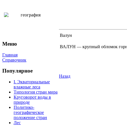
Валун
Меню
ВАЛУН — крупный обломок горной
Главная
Справочник
Популярное
Назад
I. Экваториальные
влажные леса
Типология стран мира
Круговорот воды в
природе
Политико-
географическое
положение стран
Лес