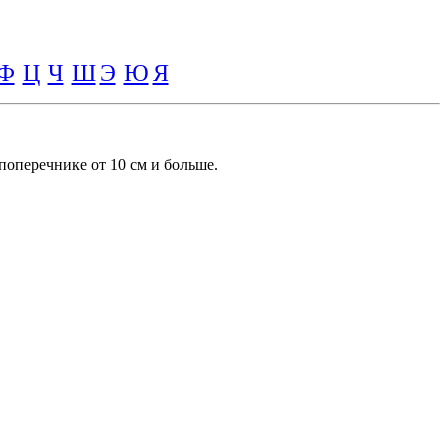
Ф
Ц
Ч
Ш
Э
Ю
Я
оперечнике от 10 см и больше.