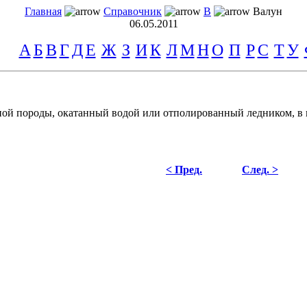
Главная
Справочник
В
Валун
06.05.2011
А
Б
В
Г
Д
Е
Ж
З
И
К
Л
М
Н
О
П
Р
С
Т
У
 породы, окатанный водой или отполированный ледником, в п
< Пред.
След. >