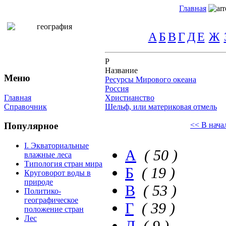
Главная
А
Б
В
Г
Д
Е
Ж
Р
Название
Меню
Ресурсы Мирового океана
Россия
Главная
Христианство
Справочник
Шельф, или материковая отмель
<< В нача
Популярное
I. Экваториальные
А
( 50 )
влажные леса
Типология стран мира
Б
( 19 )
Круговорот воды в
природе
В
( 53 )
Политико-
географическое
Г
( 39 )
положение стран
Лес