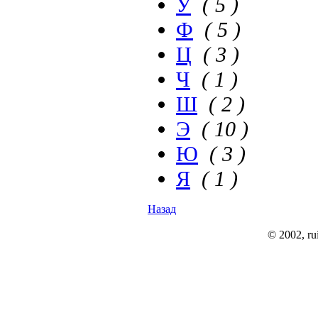
У
( 5 )
Ф
( 5 )
Ц
( 3 )
Ч
( 1 )
Ш
( 2 )
Э
( 10 )
Ю
( 3 )
Я
( 1 )
Назад
© 2002, rui