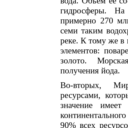
вода. Объем ее со
гидросферы. На
примерно 270 мл
семи таким водо
реке. К тому же в
элементов: повар
золото. Морск
получения йода.
Во-вторых, Ми
ресурсами, кото
значение имеет
континентального
90% всех ресурсо