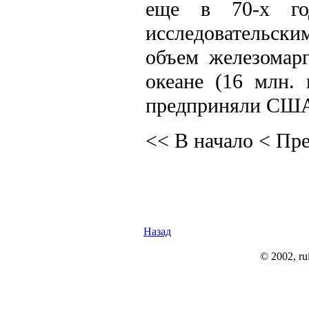
еще в 70-х го
исследовательск
объем железомар
океане (16 млн.
предприняли США 
<< В начало
< Пр
Назад
© 2002, rui