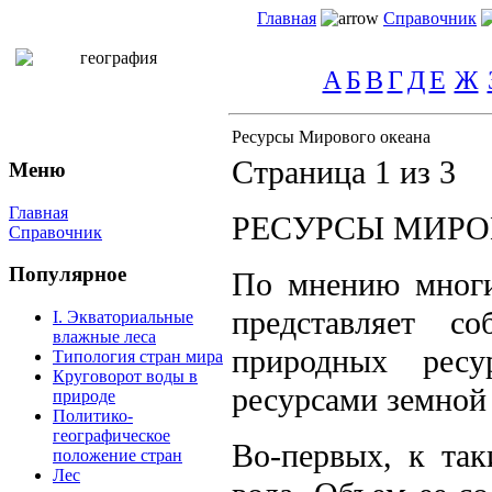
Главная
Справочник
А
Б
В
Г
Д
Е
Ж
Ресурсы Мирового океана
Страница 1 из 3
Меню
Главная
РЕСУРСЫ МИРО
Справочник
Популярное
По мнению многи
представляет с
I. Экваториальные
влажные леса
природных ресу
Типология стран мира
Круговорот воды в
ресурсами земной
природе
Политико-
географическое
Во-первых, к так
положение стран
Лес