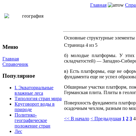
Главная
Спра
Основные структурные элементы 
Страница 4 из 5
Меню
б) молодые платформы. У этих 
Главная
складчатостей) — Западно-Сибирс
Справочник
в) Есть платформы, еще не офор
Популярное
фундамента еще не успел образов
Обширные участки платформ, покр
I. Экваториальные
Германская плита. Плиты в геоло
влажные леса
Типология стран мира
Поверхность фундамента платформ
Круговорот воды в
осадочным чехлом, разным по мо
природе
Политико-
<< В начало
< Предыдущая
1
2
3
4
географическое
положение стран
Лес