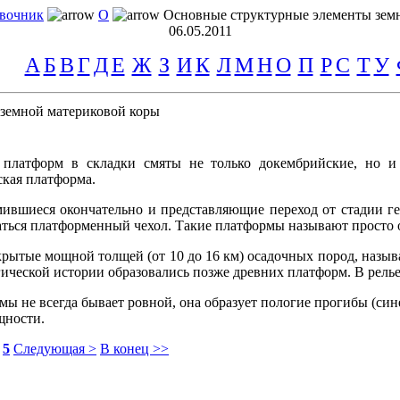
вочник
О
Основные структурные элементы зем
06.05.2011
А
Б
В
Г
Д
Е
Ж
З
И
К
Л
М
Н
О
П
Р
С
Т
У
земной материковой коры
платформ в складки смяты не только докембрийские, но и 
кая платформа.
мившиеся окончательно и представляющие переход от стадии г
аться платформенный чехол. Такие платформы называют просто 
ытые мощной толщей (от 10 до 16 км) осадочных пород, назыв
гической истории образовались позже древних платформ. В рель
ы не всегда бывает ровной, она образует пологие прогибы (си
щности.
5
Следующая >
В конец >>