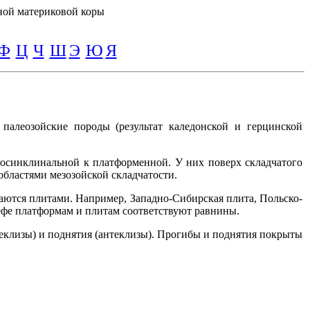
ной материковой коры
Ф
Ц
Ч
Ш
Э
Ю
Я
палеозойские породы (результат каледонской и герцинской
еосинклинальной к платформенной. У них поверх складчатого
областями мезозойской складчатости.
аются плитами. Например, Западно-Сибирская плита, Польско-
ефе платформам и плитам соответствуют равнины.
неклизы) и поднятия (антеклизы). Прогибы и поднятия покрыты