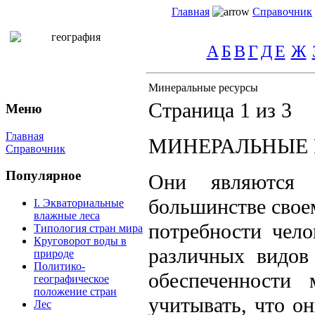
Главная
Справочник
А
Б
В
Г
Д
Е
Ж
Минеральные ресурсы
Страница 1 из 3
Меню
Главная
МИНЕРАЛЬНЫЕ 
Справочник
Популярное
Они являются 
большинстве свое
I. Экваториальные
влажные леса
потребности чело
Типология стран мира
Круговорот воды в
различных видов
природе
Политико-
обеспеченности 
географическое
положение стран
учитывать, что о
Лес