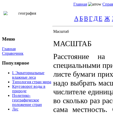
Главная
Спра
А
Б
В
Г
Д
Е
Ж
Масштаб
Меню
МАСШТАБ
Главная
Справочник
Расстояние на 
Популярное
специальными при
листе бумаги прих
I. Экваториальные
влажные леса
надо выбрать мас
Типология стран мира
Круговорот воды в
числителе единиц
природе
Политико-
во сколько раз ра
географическое
положение стран
сама местность.
Лес