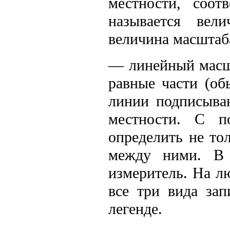
местности, соот
называется вел
величина масштаб
— линейный масшт
равные части (об
линии подписыва
местности. С п
определить не то
между ними. В 
измеритель. На л
все три вида за
легенде.