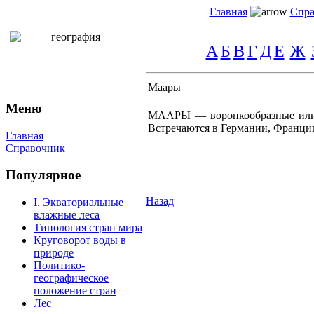
Главная
Спра
А
Б
В
Г
Д
Е
Ж
Маары
Меню
МААРЫ — воронкообразные или ц
Встречаются в Германии, Франци
Главная
Справочник
Популярное
Назад
I. Экваториальные
влажные леса
Типология стран мира
Круговорот воды в
природе
Политико-
географическое
положение стран
Лес