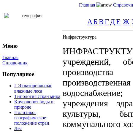
Главная
Справоч
А
Б
В
Г
Д
Е
Ж
Инфраструктура
Меню
ИНФРАСТРУКТУР
Главная
учреждений, об
Справочник
производств
Популярное
производственна
I. Экваториальные
водоснабжение
влажные леса
Типология стран мира
учреждения здра
Круговорот воды в
природе
культуры, бы
Политико-
географическое
коммунального хо
положение стран
Лес