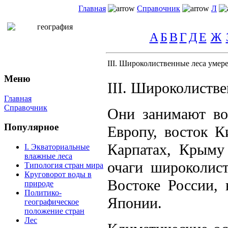
Главная
Справочник
Л
А
Б
В
Г
Д
Е
Ж
III. Широколиственные леса умер
Меню
III. Широколистве
Главная
Справочник
Они занимают во
Популярное
Европу, восток К
Карпатах, Крыму
I. Экваториальные
влажные леса
очаги широколис
Типология стран мира
Круговорот воды в
Востоке России,
природе
Политико-
Японии.
географическое
положение стран
Лес