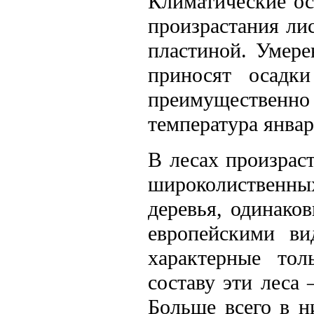
Климатические ос
произрастания ли
пластиной. Умер
приносят осадк
преимуществен
температура январ
В лесах произраст
широколиственны
деревья, одинако
европейскими ви
характерные тол
составу эти леса
Больше всего в н