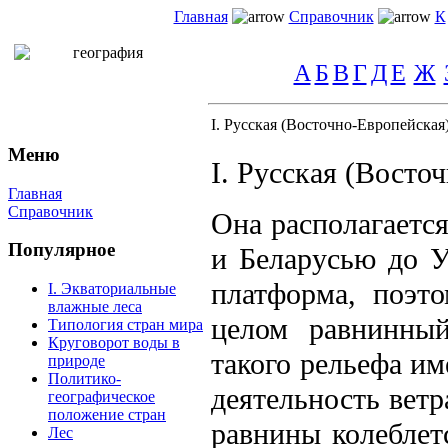
Главная
Справочник
К
А
Б
В
Г
Д
Е
Ж
I. Русская (Восточно-Европейская
Меню
I. Русская (Восто
Главная
Справочник
Она располагается
Популярное
и Беларусью до У
платформа, поэт
I. Экваториальные
влажные леса
целом равнинный
Типология стран мира
Круговорот воды в
такого рельефа и
природе
Политико-
деятельность ветр
географическое
положение стран
равнины колеблет
Лес