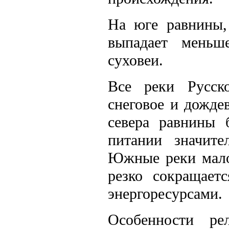
На юге равнины,
выпадает меньш
суховеи.
Все реки Русск
снеговое и дожде
севера равнины 
питании значите
Южные реки мало
резко сокращает
энергоресурсами.
Особенности ре