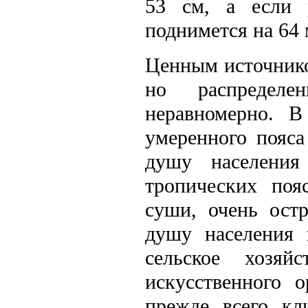
53 см, а если р
поднимется на 64 
Ценным источнико
но распредел
неравномерно. В
умеренного пояса
душу населения
тропических поя
суши, очень ост
душу населения 
сельское хозяй
искусственного 
прежде всего кл