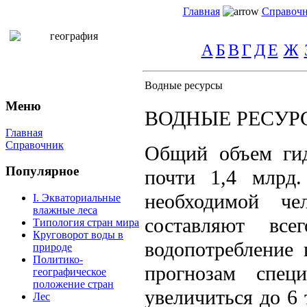
Главная
Справоч
А
Б
В
Г
Д
Е
Ж
Водные ресурсы
Меню
ВОДНЫЕ РЕСУР
Главная
Справочник
Общий объем гид
Популярное
почти 1,4 млрд.
необходимой че
I. Экваториальные
влажные леса
составляют все
Типология стран мира
Круговорот воды в
водопотребление 
природе
Политико-
прогнозам спец
географическое
положение стран
увеличиться до 6
Лес