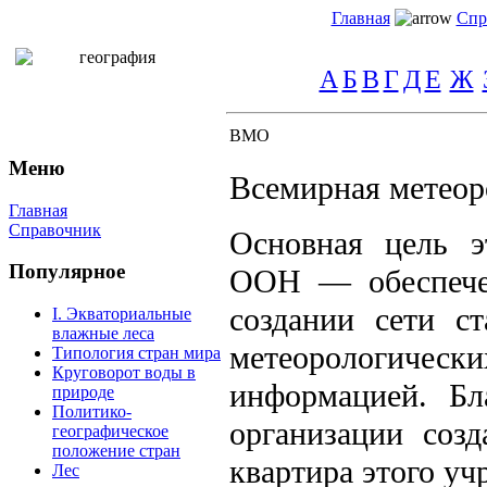
Главная
Спр
А
Б
В
Г
Д
Е
Ж
ВМО
Меню
Всемирная метеор
Главная
Справочник
Основная цель э
Популярное
ООН — обеспечен
создании сети с
I. Экваториальные
влажные леса
метеорологически
Типология стран мира
Круговорот воды в
информацией. Бл
природе
Политико-
организации соз
географическое
положение стран
квартира этого у
Лес