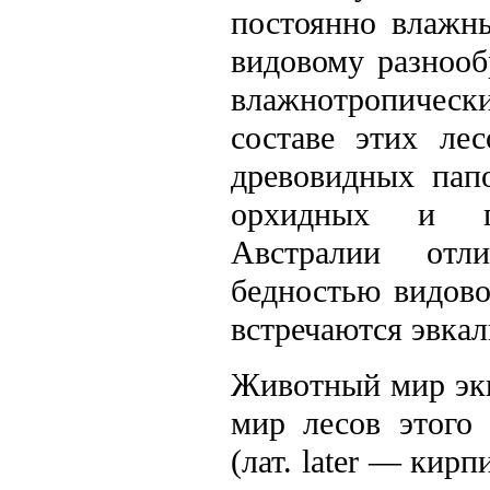
постоянно влажн
видовому разнооб
влажнотропическ
составе этих ле
древовидных пап
орхидных и па
Австралии отл
бедностью видово
встречаются эвкал
Животный мир эк
мир лесов этого
(лат. later — кирп