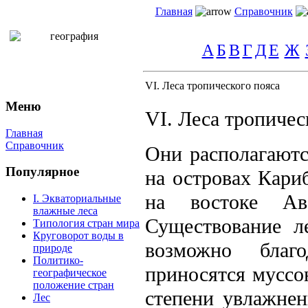
Главная
Справочник
А
Б
В
Г
Д
Е
Ж
VI. Леса тропического пояса
Меню
VI. Леса тропичес
Главная
Справочник
Они располагаютс
Популярное
на островах Кариб
на востоке Ав
I. Экваториальные
влажные леса
Существование л
Типология стран мира
Круговорот воды в
возможно благ
природе
Политико-
приносятся муссо
географическое
положение стран
степени увлажнен
Лес