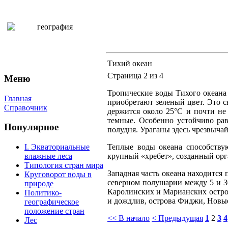
Тихий океан
Страница 2 из 4
Меню
Тропические воды Тихого океана
Главная
приобретают зеленый цвет. Это с
Справочник
держится около 25°С и почти не
темные. Особенно устойчиво ра
Популярное
полудня. Ураганы здесь чрезвычай
Теплые воды океана способству
I. Экваториальные
крупный «хребет», созданный ор
влажные леса
Типология стран мира
Западная часть океана находится
Круговорот воды в
северном полушарии между 5 и 30
природе
Каролинских и Марианских остров
Политико-
и дождлив, острова Фиджи, Новые
географическое
положение стран
<< В начало
< Предыдущая
1
2
3
4
Лес