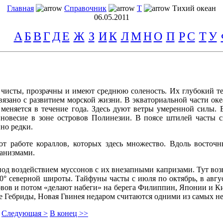
Главная
Справочник
Т
Тихий океан
06.05.2011
А
Б
В
Г
Д
Е
Ж
З
И
К
Л
М
Н
О
П
Р
С
Т
У
 чисты, прозрачны и имеют среднюю соленость. Их глубокий те
вязано с развитием морской жизни. В экваториальной части ок
 меняется в течение года. Здесь дуют ветры умеренной силы.
вновесие в зоне островов Полинезии. В поясе штилей часты 
но редки.
ют работе кораллов, которых здесь множество. Вдоль восточ
ганизмами.
 под воздействием муссонов с их внезапными капризами. Тут в
° северной широты. Тайфуны часты с июля по октябрь, в авгус
ов и потом «делают набеги» на берега Филиппин, Японии и Кит
 Гебриды, Новая Гвинея недаром считаются одними из самых не
Следующая >
В конец >>