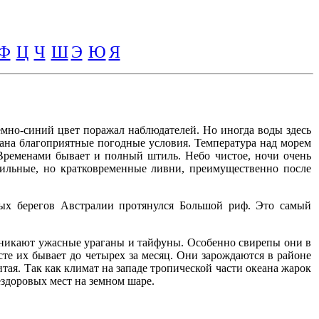
Ф
Ц
Ч
Ш
Э
Ю
Я
мно-синий цвет поражал наблюдателей. Но иногда воды здесь
еана благоприятные погодные условия. Температура над морем
 Временами бывает и полный штиль. Небо чистое, ночи очень
сильные, но кратковременные ливни, преимущественно после
ных берегов Австралии протянулся Большой риф. Это самый
озникают ужасные ураганы и тайфуны. Особенно свирепы они в
те их бывает до четырех за месяц. Они зарождаются в районе
ая. Так как климат на западе тропической части океана жарок
здоровых мест на земном шаре.