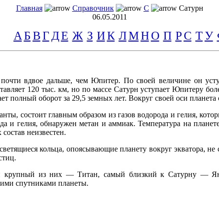
Главная
Справочник
С
Сатурн
06.05.2011
А
Б
В
Г
Д
Е
Ж
З
И
К
Л
М
Н
О
П
Р
С
Т
У
очти вдвое дальше, чем Юпитер. По своей величине он уступ
тавляет 120 тыс. км, но по массе Сатурн уступает Юпитеру бо
ет полный оборот за 29,5 земных лет. Вокруг своей оси планета 
анты, состоит главным образом из газов водорода и гелия, котор
да и гелия, обнаружен метан и аммиак. Температура на плане
 состав неизвестен.
ветящиеся кольца, опоясывающие планету вокруг экватора, не 
стиц.
й крупный из них — Титан, самый близкий к Сатурну — Ян
гими спутниками планеты.