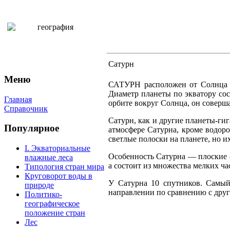
Сатурн
Меню
САТУРН расположен от Солнца п
Диаметр планеты по экватору сос
Главная
орбите вокруг Солнца, он соверша
Справочник
Сатурн, как и другие планеты-гиг
Популярное
атмосфере Сатурна, кроме водоро
светлые полоски на планете, но их
I. Экваториальные
Особенность Сатурна — плоские с
влажные леса
а состоит из множества мелких ча
Типология стран мира
Круговорот воды в
У Сатурна 10 спутников. Самы
природе
направлении по сравнению с дру
Политико-
географическое
положение стран
Лес