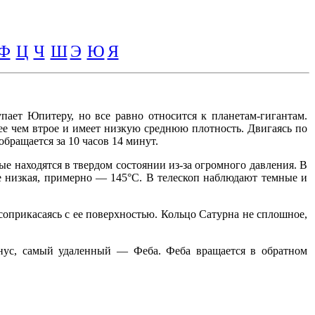
Ф
Ц
Ч
Ш
Э
Ю
Я
ает Юпитеру, но все равно относится к планетам-гигантам.
лее чем втрое и имеет низкую среднюю плотность. Двигаясь по
обращается за 10 часов 14 минут.
ые находятся в твердом состоянии из-за огромного давления. В
те низкая, примерно — 145°С. В телескоп наблюдают темные и
соприкасаясь с ее поверхностью. Кольцо Сатурна не сплошное,
ус, самый удаленный — Феба. Феба вращается в обратном