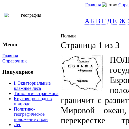
Главная
Спра
А
Б
В
Г
Д
Е
Ж
Польша
Страница 1 из 3
Меню
Главная
ПОЛ
Справочник
госу
Популярное
Евр
I. Экваториальные
поло
влажные леса
Типология стран мира
граничит с разви
Круговорот воды в
природе
Мировой океан,
Политико-
географическое
перекрестке 
положение стран
Лес