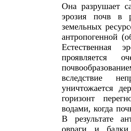
Она разрушает с
эрозия почв в р
земельных ресурс
антропогенной (о
Естественная э
проявляется о
почвообразовани
вследствие не
уничтожается де
горизонт перег
водами, когда по
В результате ан
овраги и балки