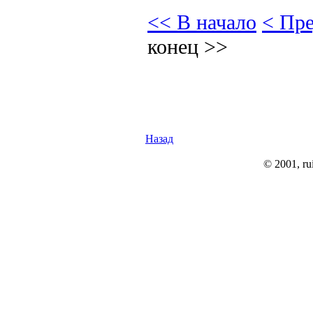
<< В начало
< Пр
конец >>
Назад
© 2001, rui