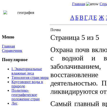
Главная
Спр
А
Б
В
Г
Д
Е
Ж
Почва
Страница 5 из 5
Меню
Главная
Охрана почв вклю
Справочник
с водной и ве
Популярное
заболачивани
I. Экваториальные
восстановление
влажные леса
Типология стран мира
деятельностью. П
Круговорот воды в
природе
ликвидируются от
Политико-
географическое
положение стран
Самый главный вр
Лес