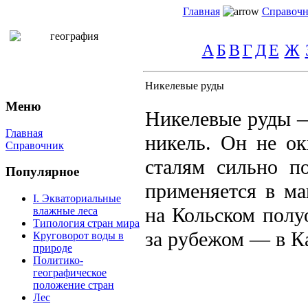
Главная
Справоч
А
Б
В
Г
Д
Е
Ж
Никелевые руды
Меню
Никелевые руды 
Главная
никель. Он не ок
Справочник
сталям сильно п
Популярное
применяется в м
I. Экваториальные
на Кольском полу
влажные леса
Типология стран мира
за рубежом — в Ка
Круговорот воды в
природе
Политико-
географическое
положение стран
Лес