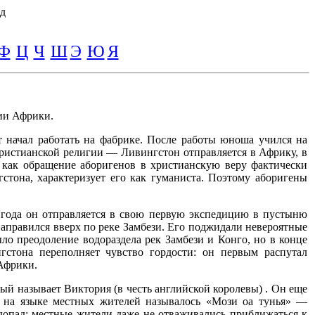
д
Ф
Ц
Ч
Ш
Э
Ю
Я
ии Африки.
т начал работать на фабрике. После работы юноша учился на
христианской религии — Ливингстон отправляется в Африку, в
как обращение аборигенов в христианскую веру фактически
стона, характеризует его как гуманиста. Поэтому аборигены
 года он отправляется в свою первую экспедицию в пустыню
аправился вверх по реке Замбези. Его поджидали невероятные
о преодоление водораздела рек Замбези и Конго, но в конце
гстона переполняет чувство гордости: он первым распутал
Африки.
рый называет Виктория (в честь английской королевы) . Он еще
ое на языке местных жителей называлось «Мози оа тунья» —
одопад: местные жители даже не отваживались приближаться к