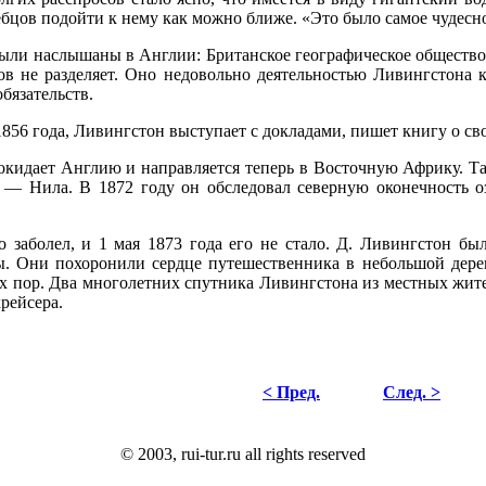
ебцов подойти к нему как можно ближе. «Это было самое чудесн
ыли наслышаны в Англии: Британское географическое общество
ов не разделяет. Оно недовольно деятельностью Ливингстона 
бязательств.
856 года, Ливингстон выступает с докладами, пишет книгу о св
окидает Англию и направляется теперь в Восточную Африку. Там
— Нила. В 1872 году он обследовал северную оконечность оз
 заболел, и 1 мая 1873 года его не стало. Д. Ливингстон б
. Они похоронили сердце путешественника в небольшой дерев
их пор. Два многолетних спутника Ливингстона из местных жител
крейсера.
< Пред.
След. >
© 2003, rui-tur.ru all rights reserved