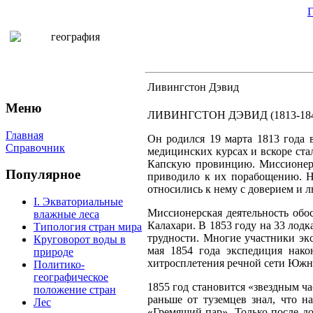
Г
Ливингстон Дэвид
Меню
ЛИВИНГСТОН ДЭВИД (1813-1843 г
Главная
Он родился 19 марта 1813 года 
Справочник
медицинских курсах и вскоре ста
Капскую провинцию. Миссионеры
Популярное
приводило к их порабощению. Но
относились к нему с доверием и 
I. Экваториальные
Миссионерская деятельность обо
влажные леса
Калахари. В 1853 году на 33 лод
Типология стран мира
трудности. Многие участники эк
Круговорот воды в
мая 1854 года экспедиция нако
природе
хитросплетения речной сети Южн
Политико-
географическое
1855 год становится «звездным ча
положение стран
раньше от туземцев знал, что 
Лес
«Гремящий пар». Только после до