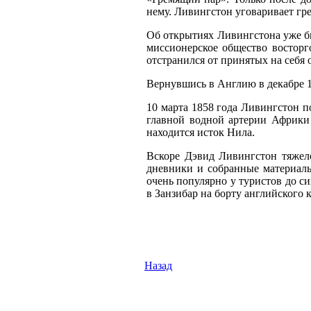
нему. Ливингстон уговаривает гр
Об открытиях Ливингстона уже б
миссионерское общество восторг
отстранился от принятых на себя о
Вернувшись в Англию в декабре 1
10 марта 1858 года Ливингстон п
главной водной артерии Африки 
находится исток Нила.
Вскоре Дэвид Ливингстон тяжело
дневники и собранные материалы
очень популярно у туристов до с
в Занзибар на борту английского 
Назад