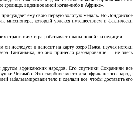
ое зрелище, виденное мной когда-либо в Африке».
 присуждает ему свою первую золотую медаль. Но Лондонское
как миссионера, который увлекся путешествием и фактически
оих странствиях и разрабатывает планы новой экспедиции.
 он исследует и наносит на карту озеро Ньяса, изучая истоки
ера Танганьика, но оно принесло разочарование — не здесь
ыл другом африканских народов. Его спутники Сохранили все
ушке Читамбо. Это скорбное место для африканского народа
ей забальзамировали тело и сделали все, чтобы доставить его