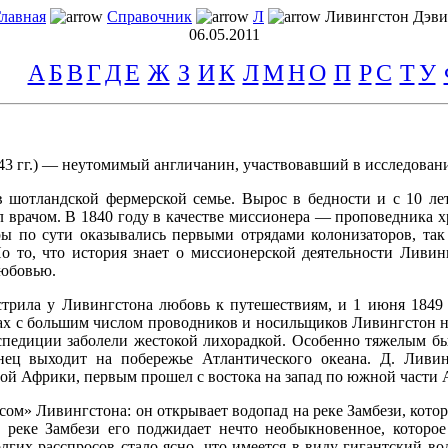
лавная
Справочник
Л
Ливингстон Дэви
06.05.2011
А
Б
В
Г
Д
Е
Ж
З
И
К
Л
М
Н
О
П
Р
С
Т
У
г.) — неутомимый англичанин, участвовавший в исследован
в шотландской фермерской семье. Вырос в бедности и с 10 ле
л врачом. В 1840 году в качестве миссионера — проповедника 
 по сути оказывались первыми отрядами колонизаторов, так 
 то, что история знает о миссионерской деятельности Ливинг
любовью.
стрила у Ливингстона любовь к путешествиям, и 1 июня 1849
ках с большим числом проводников и носильщиков Ливингстон н
спедиции заболели жестокой лихорадкой. Особенно тяжелым был
нец выходит на побережье Атлантического океана. Д. Ливин
ой Африки, первым прошел с востока на запад по южной части 
сом» Ливингстона: он открывает водопад на реке Замбези, кото
на реке Замбези его поджидает нечто необыкновенное, котор
лгих расспросов стало ясно, что имеется в виду гигантский в