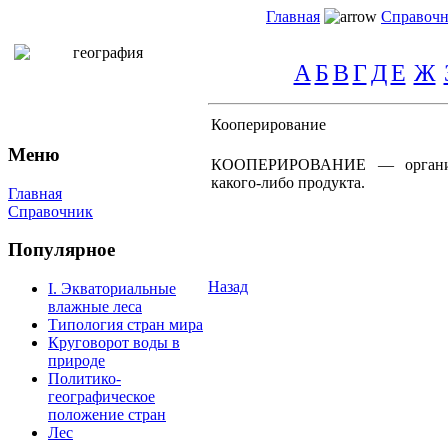
Главная
Справоч
А
Б
В
Г
Д
Е
Ж
Кооперирование
Меню
КООПЕРИРОВАНИЕ — организов
какого-либо продукта.
Главная
Справочник
Популярное
Назад
I. Экваториальные
влажные леса
Типология стран мира
Круговорот воды в
природе
Политико-
географическое
положение стран
Лес