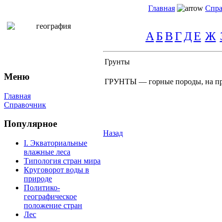
Главная
Спра
А
Б
В
Г
Д
Е
Ж
Грунты
Меню
ГРУНТЫ — горные породы, на про
Главная
Справочник
Популярное
Назад
I. Экваториальные
влажные леса
Типология стран мира
Круговорот воды в
природе
Политико-
географическое
положение стран
Лес