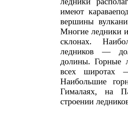
ледники распола
имеют караваепо
вершины вулкани
Многие ледники и
склонах. Наибо
ледников — дол
долины. Горные 
всех широтах —
Наибольшие горн
Гималаях, на П
строении леднико