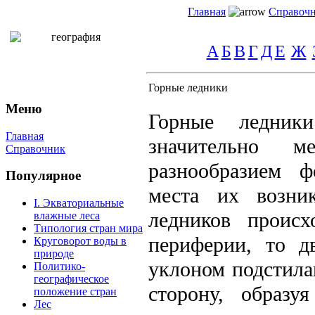
Главная
Справоч
А
Б
В
Г
Д
Е
Ж
Горные ледники
Меню
Горные ледник
Главная
значительно 
Справочник
разнообразием ф
Популярное
места их возни
I. Экваториальные
ледников происх
влажные леса
Типология стран мира
периферии, то д
Круговорот воды в
природе
уклоном подстила
Политико-
географическое
сторону, образу
положение стран
Лес