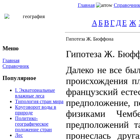
Главная
Справочни
А
Б
В
Г
Д
Е
Ж
Гипотеза Ж. Бюффона
Меню
Гипотеза Ж. Бюф
Главная
Справочник
Далеко не все бы
Популярное
происхождения пл
французский ест
I. Экваториальные
влажные леса
предположение, п
Типология стран мира
Круговорот воды в
физиками Чемб
природе
Политико-
предположений та
географическое
положение стран
пронеслась друг
Лес