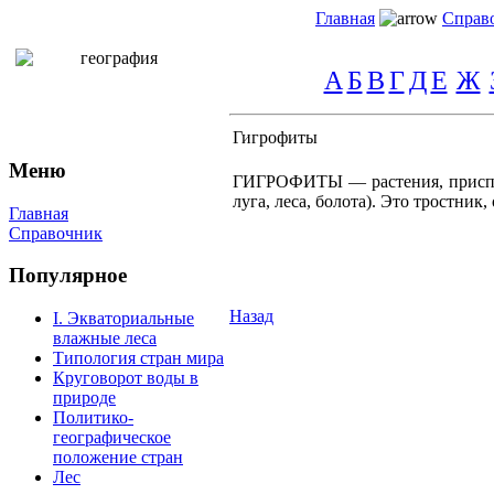
Главная
Справ
А
Б
В
Г
Д
Е
Ж
Гигрофиты
Меню
ГИГРОФИТЫ — растения, приспос
луга, леса, болота). Это тростник
Главная
Справочник
Популярное
Назад
I. Экваториальные
влажные леса
Типология стран мира
Круговорот воды в
природе
Политико-
географическое
положение стран
Лес