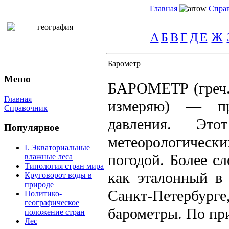
Главная
Спра
А
Б
В
Г
Д
Е
Ж
Барометр
Меню
БАРОМЕТР (греч. 
Главная
измеряю) — пр
Справочник
давления. Эт
Популярное
метеорологически
I. Экваториальные
погодой. Более с
влажные леса
Типология стран мира
как эталонный в 
Круговорот воды в
природе
Санкт-Петербур
Политико-
географическое
барометры. По пр
положение стран
Лес