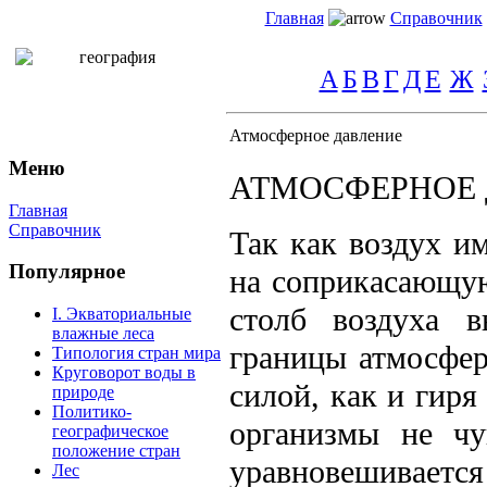
Главная
Справочник
А
Б
В
Г
Д
Е
Ж
Атмосферное давление
Меню
АТМОСФЕРНОЕ
Главная
Справочник
Так как воздух им
Популярное
на соприкасающую
столб воздуха 
I. Экваториальные
влажные леса
границы атмосфер
Типология стран мира
Круговорот воды в
силой, как и гиря
природе
Политико-
организмы не чу
географическое
положение стран
уравновешивается
Лес