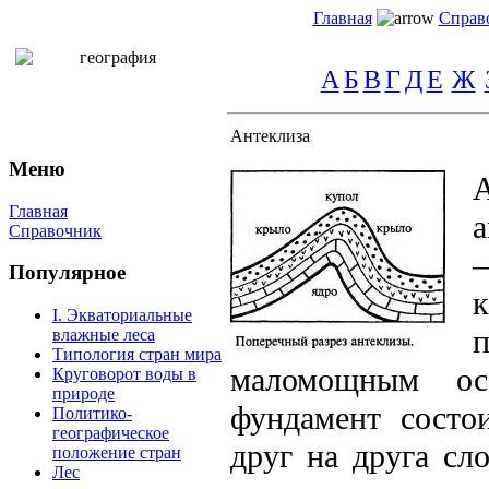
Главная
Справ
А
Б
В
Г
Д
Е
Ж
Антеклиза
Меню
Главная
a
Справочник
Популярное
I. Экваториальные
влажные леса
Типология стран мира
маломощным ос
Круговорот воды в
природе
фундамент состо
Политико-
географическое
друг на друга сл
положение стран
Лес