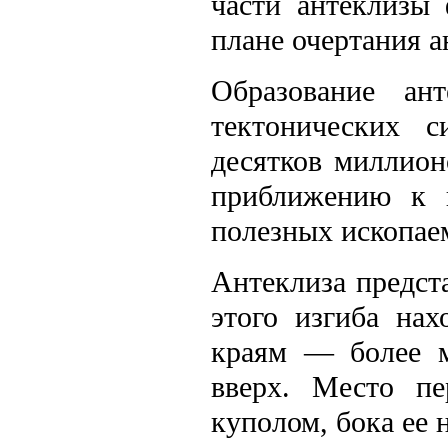
части антеклизы
плане очертания 
Образование ант
тектонических с
десятков миллион
приближению к п
полезных ископае
Антеклиза предст
этого изгиба нах
краям — более м
вверх. Место пе
куполом, бока ее