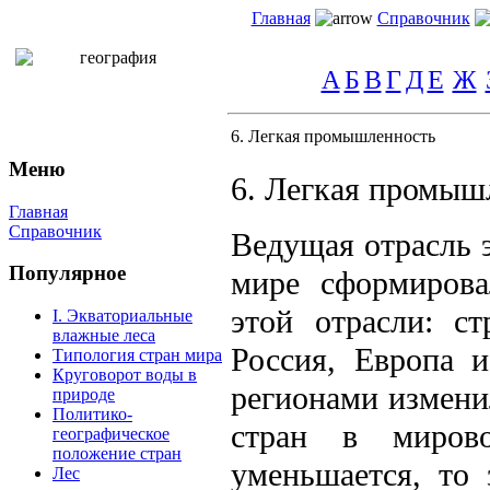
Главная
Справочник
А
Б
В
Г
Д
Е
Ж
6. Легкая промышленность
Меню
6. Легкая промыш
Главная
Справочник
Ведущая отрасль 
Популярное
мире сформирова
этой отрасли: с
I. Экваториальные
влажные леса
Россия, Европа 
Типология стран мира
Круговорот воды в
регионами измени
природе
Политико-
стран в миров
географическое
положение стран
уменьшается, то 
Лес